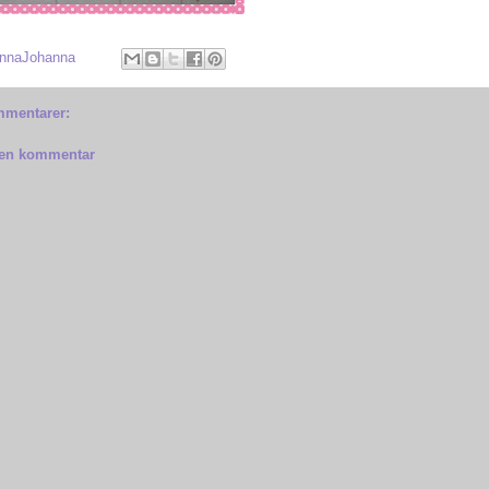
nnaJohanna
mmentarer:
 en kommentar