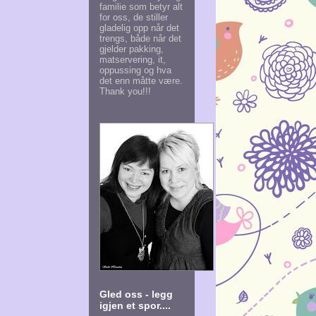
familie som betyr alt
for oss, de stiller
gladelig opp når det
trengs, både når det
gjelder pakking,
matservering, it,
oppussing og hva
det enn måtte være.
Thank you!!!
Gled oss - legg
igjen et spor....