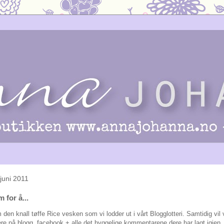
juni 2011
 for å...
 den knall tøffe Rice vesken som vi lodder ut i vårt Blogglotteri. Samtidig vil 
gere på blogg, facebook + alle det hyggelige kommentarene dere har lagt igje