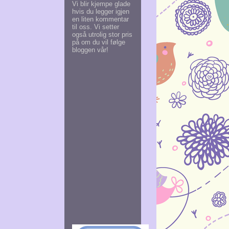
Vi blir kjempe glade
hvis du legger igjen
en liten kommentar
til oss. Vi setter
også utrolig stor pris
på om du vil følge
bloggen vår!