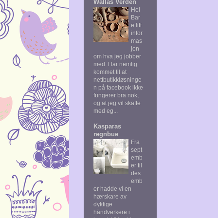
Wallas Verden
Hei
Bar
e litt
infor
mas
jon
om hva jeg jobber
med. Har nemlig
kommet til at
nettbutikkløsninge
n på facebook ikke
fungerer bra nok,
og at jeg vil skaffe
med eg...
Kasparas
regnbue
Fra
sept
emb
er til
des
emb
er hadde vi en
hærskare av
dyktige
håndverkere i