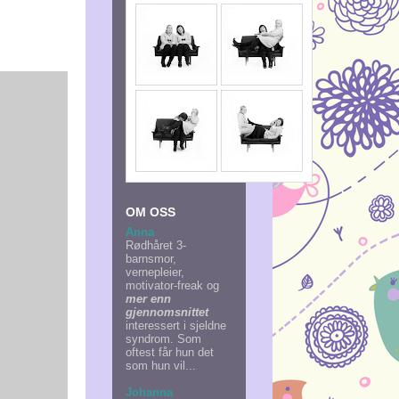
OM OSS
Anna
Rødhåret 3-
barnsmor,
vernepleier,
motivator-freak og
mer enn
gjennomsnittet
interessert i sjeldne
syndrom. Som
oftest får hun det
som hun vil...
Johanna