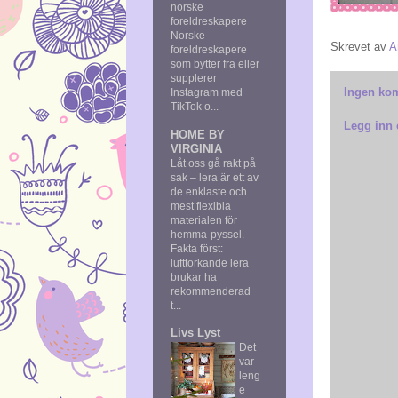
norske
foreldreskapere
Norske
Skrevet av
A
foreldreskapere
som bytter fra eller
supplerer
Ingen ko
Instagram med
TikTok o...
Legg inn
HOME BY
VIRGINIA
Låt oss gå rakt på
sak – lera är ett av
de enklaste och
mest flexibla
materialen för
hemma‑pyssel.
Fakta först:
lufttorkande lera
brukar ha
rekommenderad
t...
Livs Lyst
Det
var
leng
e