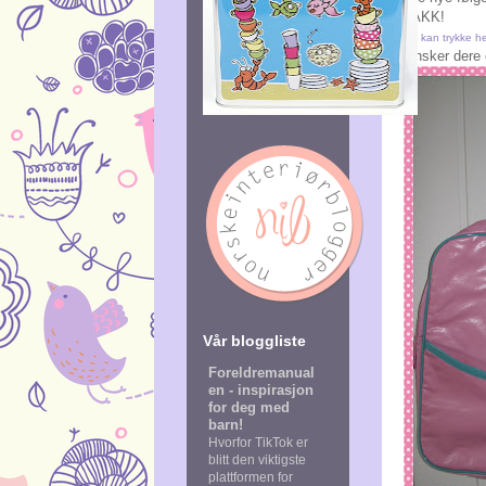
TAKK!
Du kan trykke he
Ønsker dere 
Vår bloggliste
Foreldremanual
en - inspirasjon
for deg med
barn!
Hvorfor TikTok er
blitt den viktigste
plattformen for