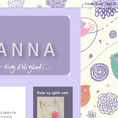
Kule sy sjølv sett
vi takke for
n. TUSEN