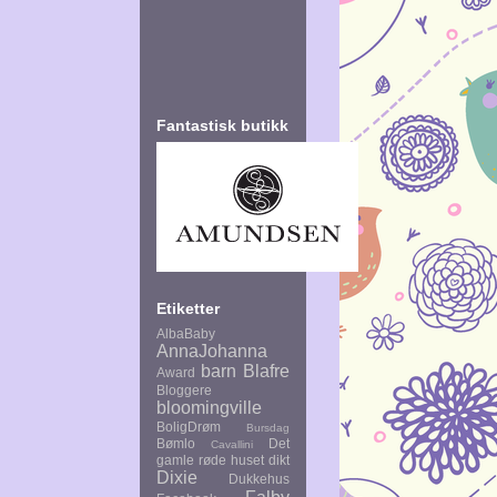
Fantastisk butikk
Etiketter
AlbaBaby
AnnaJohanna
barn
Blafre
Award
Bloggere
bloomingville
BoligDrøm
Bursdag
Bømlo
Det
Cavallini
gamle røde huset
dikt
Dixie
Dukkehus