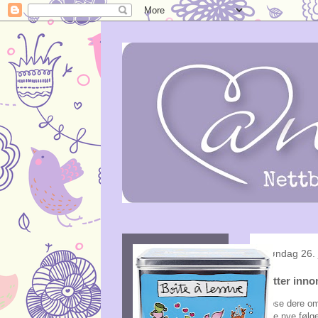
søndag 26. 
Titter innom
tipse dere om
alle nye føl