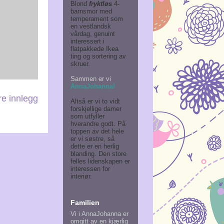
Blond
fryktløs
4-
barnsmor med
temperament som
en vestlandsk
vårdag, genuint
interessert i
flatpakkede Ikea
ting og sortering av
skruer.
Sammen er vi
AnnaJohanna!
re innlegg
Altså er vi to vidt
forskjellige damer
som utfyller
hverandre godt. På
toppen av det hele
er vi søstre, så
dette er en herlig
blanding. Den store
felles lidenskapen er
interessen for
interiør.
Familien
Vi i AnnaJohanna er
omgitt av en kjærlig